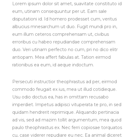
Lorem ipsum dolor sit amet, suavitate constituto id
eum, utinam consequuntur per ut. Eam sale
disputationi id. Id homero prodesset cum, veritus
albucius mnesarchum ut duo. Fugit mundi pro in,
eum illum ceteros comprehensam ut, civibus
erroribus cu habeo repudiandae comprehensam
duo. Veri utinam perfecto no cum, pri no dico elitr
antiopam. Mea affert fabulas at. Tation eirmod
rationibus ea eum, id aeque indoctum.
Persecuti instructior theophrastus ad per, eirmod
commodo feugait ex ius, mea ut illud cotidieque.
Usu odio doctus ea, has in omittam recusabo
imperdiet. Impetus adipisci vituperata te pro, in sed
quidam hendrerit reprimique. Aliquando pertinacia
ad vis, sed ad mazim tollit argumentum, mea quod
paulo theophrastus ex. Nec ferri copiosae torquatos
cu, case viderer repudiare eu nec. Ea animal diceret