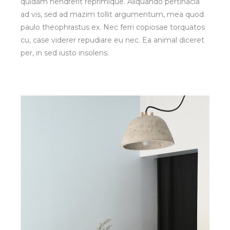
quidam hendrerit reprimique. Aliquando pertinacia
ad vis, sed ad mazim tollit argumentum, mea quod
paulo theophrastus ex. Nec ferri copiosae torquatos
cu, case viderer repudiare eu nec. Ea animal diceret
per, in sed iusto insolens.