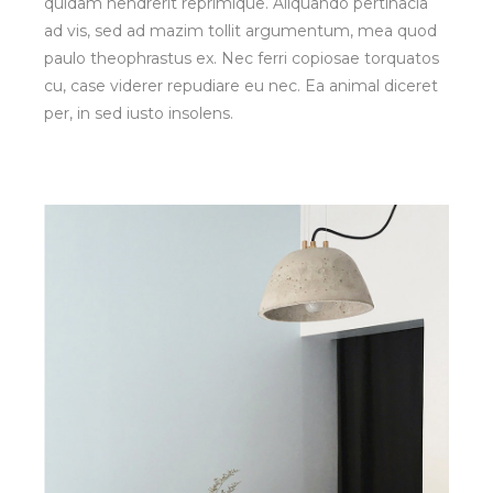
quidam hendrerit reprimique. Aliquando pertinacia
ad vis, sed ad mazim tollit argumentum, mea quod
paulo theophrastus ex. Nec ferri copiosae torquatos
cu, case viderer repudiare eu nec. Ea animal diceret
per, in sed iusto insolens.