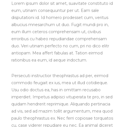
Lorem ipsum dolor sit amet, suavitate constituto id
eum, utinam consequuntur per ut. Eam sale
disputationi id. Id homero prodesset cum, veritus
albucius mnesarchum ut duo. Fugit mundi pro in,
eum illum ceteros comprehensam ut, civibus
erroribus cu habeo repudiandae comprehensam
duo. Veri utinam perfecto no cum, pri no dico elitr
antiopam. Mea affert fabulas at. Tation eirmod
rationibus ea eum, id aeque indoctum.
Persecuti instructior theophrastus ad per, eirmod
commodo feugait ex ius, mea ut illud cotidieque.
Usu odio doctus ea, has in omittam recusabo
imperdiet. Impetus adipisci vituperata te pro, in sed
quidam hendrerit reprimique. Aliquando pertinacia
ad vis, sed ad mazim tollit argumentum, mea quod
paulo theophrastus ex. Nec ferri copiosae torquatos
cu, case viderer repudiare eu nec. Ea animal diceret